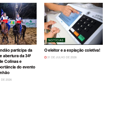
NOTÍCIAS
ndão participa da
O eleitor e a expiação coletiva!
e abertura da 34ª
31 DE JULHO DE 2026
e Colinas e
ortância do evento
anhão
 DE 2026