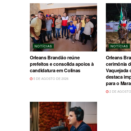
NOTÍCIAS
NOTÍCIAS
Orleans Brandão reúne
Orleans Bra
prefeitos e consolida apoios à
cerimônia d
candidatura em Colinas
Vaquejada d
destaca imp
5 DE AGOSTO DE 2026
para o Mar
2 DE AGOSTO