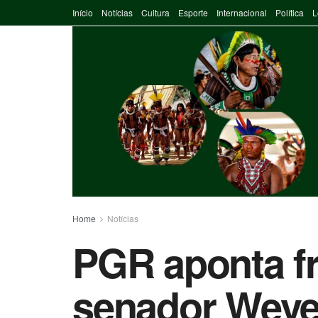
Início
Notícias
Cultura
Esporte
Internacional
Política
L
Home
Notícias
PGR aponta fr
senador Weve