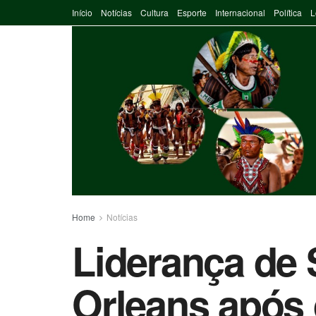
Início
Notícias
Cultura
Esporte
Internacional
Política
L
Home
Notícias
Liderança de 
Orleans após 