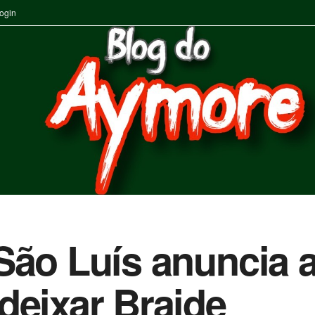
ogin
São Luís anuncia 
deixar Braide